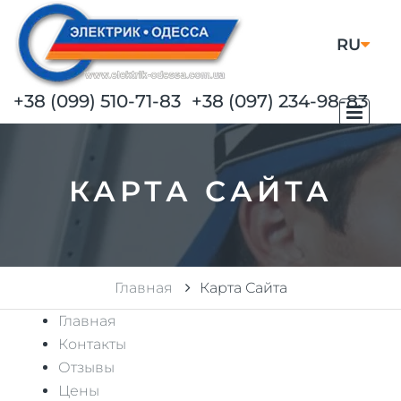
RU
UA
+38 (099) 510-71-83
+38 (097) 234-98-83
КАРТА САЙТА
Главная
Карта Сайта
Главная
Контакты
Отзывы
Цены