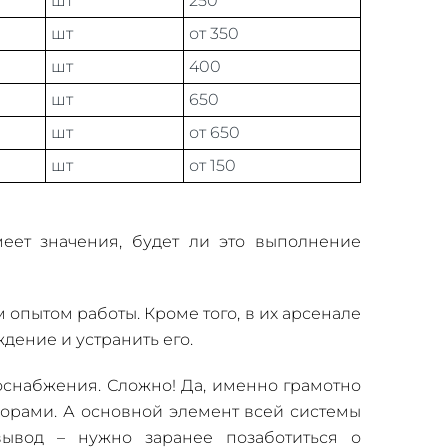
шт
250
шт
от 350
шт
400
шт
650
шт
от 650
шт
от 150
еет значения, будет ли это выполнение
опытом работы. Кроме того, в их арсенале
дение и устранить его.
оснабжения. Сложно! Да, именно грамотно
орами. А основной элемент всей системы
вывод – нужно заранее позаботиться о