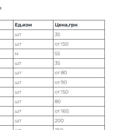
я
Ед.изм
Цена,грн
шт
35
шт
от 150
м
55
шт
35
шт
от 80
шт
от 90
шт
от 150
шт
80
шт
от 160
шт
200