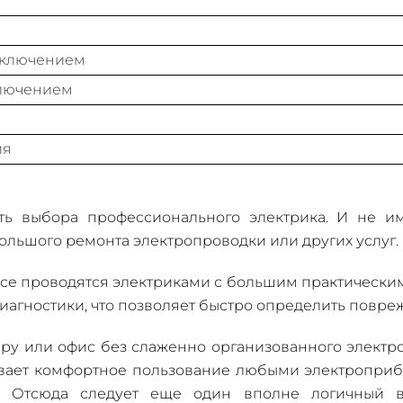
асключением
сключением
ия
ь выбора профессионального электрика. И не им
льшого ремонта электропроводки или других услуг.
е проводятся электриками с большим практическим 
иагностики, что позволяет быстро определить повреж
иру или офис без слаженно организованного электр
ает комфортное пользование любыми электроприб
а. Отсюда следует еще один вполне логичный 