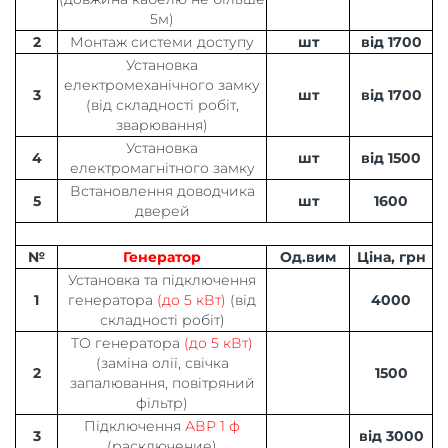
5м)
2
Монтаж системи доступу
шт
від 1700
Установка
електромеханічного замку
3
шт
від 1700
(від складності робіт,
зварювання)
Установка
4
шт
від 1500
електромагнітного замку
Встановлення доводчика
5
шт
1600
дверей
№
Генератор
Од.вим
Ціна, грн
Установка та підключення
1
генератора
(до 5 кВт)
(від
4000
складності робіт)
ТО генератора
(до 5 кВт)
(заміна олії, свічка
2
1500
запалювання, повітряний
фільтр)
Підключення
АВР 1 ф
3
від 3000
(расключение)