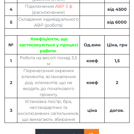
Підключення
АВР 3 ф
4
від 4500
(расключение)
Складання індивідуального
5
від 6000
АВР (робота)
Коефіцієнти, що
№
застосовуються у процесі
Од.вим
Ціна, грн
роботи
Робота на висоті понад 3,5
1
коеф
1,5
м
Перенесення окремих
елементів, встановлення
2
дод. елементів, що не
коеф
2
входять до початкового
проекту
Установка люстр, бра,
нестандартних та
3
ціна
догов.
ексклюзивних світильників,
що вимагають збирання