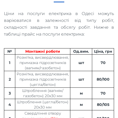
Ціни на послуги електрика в Одесі можуть
варіюватися в залежності від типу робіт,
складності завдання та обсягу робіт. Нижче в
таблиці прайс на послуги електрика:
№
Монтажні роботи
Од.вим.
Ціна, грн
Розмітка, висвердлювання,
1
примазка підрозетників
шт
70
(вапняк/газобетон)
Розмітка, висвердлювання,
2
примазка підрозетників
шт
80/100
(цегла/бетон)
Штроблення (вапняк/
3
м
70
газобетон) 20х30 мм
Штроблення (цегла/бетон)
4
м
80/105
20х30 мм
Свердління отвору