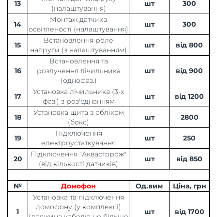
13
шт
300
(налаштування)
Монтаж датчика
14
шт
300
освітленості (налаштування)
Встановлення реле
15
шт
від 800
напруги (з налаштуванням)
Встановлення та
16
розлучення лічильника
шт
від 900
(однофаз.)
Установка лічильника (3-х
17
шт
від 1200
фаз.) з роз'єднанням
Установка щита з обліком
18
шт
2800
(бокс)
Підключення
19
шт
250
електроустаткування
Підключення "Аквасторож"
20
шт
від 850
(від кількості датчиків)
№
Домофон
Од.вим
Ціна, грн
Установка та підключення
домофону (у комплексі)
1
шт
від 1700
(довжина кабелю не більше