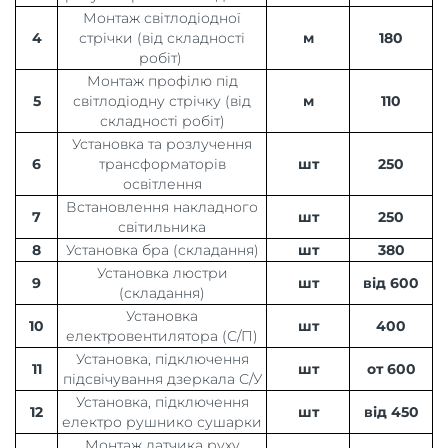
Монтаж світлодіодної
4
стрічки (від складності
м
180
робіт)
Монтаж профілю під
5
світлодіодну стрічку (від
м
110
складності робіт)
Установка та розлучення
6
трансформаторів
шт
250
освітлення
Встановлення накладного
7
шт
250
світильника
8
Установка бра (складання)
шт
380
Установка люстри
9
шт
від 600
(складання)
Установка
10
шт
400
електровентилятора (С/П)
Установка, підключення
11
шт
от 600
підсвічування дзеркала С/У
Установка, підключення
12
шт
від 450
електро рушнико сушарки
Монтаж датчика руху