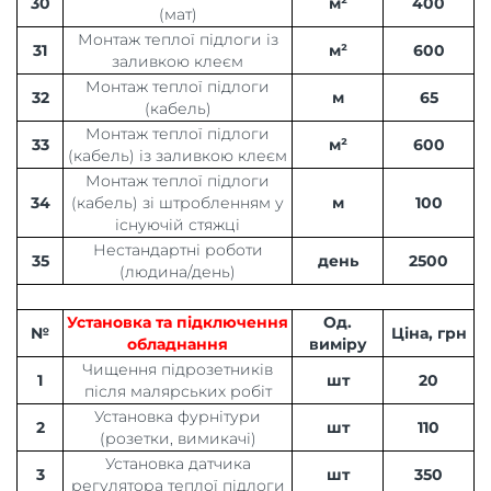
30
м²
400
(мат)
Монтаж теплої підлоги із
31
м²
600
заливкою клеєм
Монтаж теплої підлоги
32
м
65
(кабель)
Монтаж теплої підлоги
33
м²
600
(кабель) із заливкою клеєм
Монтаж теплої підлоги
34
(кабель) зі штробленням у
м
100
існуючій стяжці
Нестандартні роботи
35
день
2500
(людина/день)
Установка та підключення
Од.
№
Ціна, грн
обладнання
виміру
Чищення підрозетників
1
шт
20
після малярських робіт
Установка фурнітури
2
шт
110
(розетки, вимикачі)
Установка датчика
3
шт
350
регулятора теплої підлоги