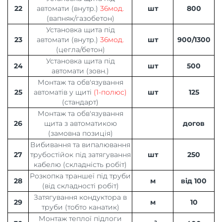
22
автомати (внутр.)
36мод.
шт
800
(вапняк/газобетон)
Установка щита під
23
автомати (внутр.)
36мод.
шт
900/1300
(цегла/бетон)
Установка щита під
24
шт
500
автомати (зовн.)
Монтаж та обв'язування
25
автоматів у щиті
(1-полюс)
шт
125
(стандарт)
Монтаж та обв'язування
26
щита з автоматикою
догов
(замовна позиція)
Вибивання та випалювання
27
трубостійок під затягування
шт
250
кабелю (складність робіт)
Розкопка траншеї під труби
28
м
від 100
(від складності робіт)
Затягування кондуктора в
29
м
10
труби (тобто канатик)
Монтаж теплої підлоги