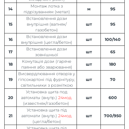
Монтаж лотка з
14
м
95
підрізуванням (метал)
Встановлення дози
15
внутрішня (вапняк/
шт
95
газобетон)
Встановлення дози
16
шт
100/140
внутрішня (цегла/бетон)
Встановлення дози
17
шт
65
зовнішньої
Комутація дози (гаряче
18
шт
180
паяння або зварювання)
Висвердлювання отворів у
19
гіпсокартоні під фурнітуру,
шт
70
світильники з розміткою
Установка щита под
20
автоматы (внутр.)
24мод.
шт
600
(известняк/газобетон)
Установка щита під
21
автомати (внутр.)
24мод.
шт
700/950
(цегла/бетон)
Установка щита під