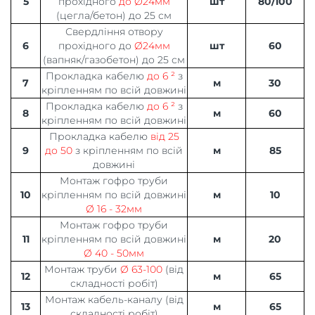
5
прохідного
до Ø24мм
шт
80/100
(цегла/бетон) до 25 см
Свердління отвору
6
прохідного до
Ø24мм
шт
60
(вапняк/газобетон) до 25 см
Прокладка кабелю
до 6 ²
з
7
м
30
кріпленням по всій довжині
Прокладка кабелю
до 6 ²
з
8
м
60
кріпленням по всій довжині
Прокладка кабелю
від 25
9
до 50
з кріпленням по всій
м
85
довжині
Монтаж гофро труби
10
кріпленням по всій довжині
м
10
Ø 16 - 32мм
Монтаж гофро труби
11
кріпленням по всій довжині
м
20
Ø 40 - 50мм
Монтаж труби
Ø 63-100
(від
12
м
65
складності робіт)
Монтаж кабель-каналу (від
13
м
65
складності робіт)