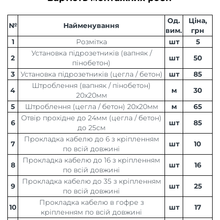
Од.
Ціна,
№
Найменування
вим.
грн
1
Розмітка
шт
5
Установка підрозетників (вапняк /
2
шт
50
пінобетон)
3
Установка підрозетників (цегла / бетон)
шт
85
Штроблення (вапняк / пінобетон)
4
м
30
20х20мм
5
Штроблення (цегла / бетон) 20х20мм
м
65
Отвір прохідне до 24мм (цегла / бетон)
6
шт
85
до 25см
Прокладка кабелю до 6 з кріпленням
7
шт
10
по всій довжині
Прокладка кабелю до 16 з кріпленням
8
шт
16
по всій довжині
Прокладка кабелю до 35 з кріпленням
9
шт
25
по всій довжині
Прокладка кабелю в гофре з
10
шт
17
кріпленням по всій довжині