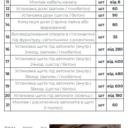
11
Монтаж кабель-каналу
шт
від 8
12
Установка дози (вапняк / пінобетон)
шт
60
13
Установка дози (цегла / бетон)
шт
90
Комутація дози (гаряча пайка або
14
шт
80
зварювання)
Висвердлювання отворів в гіпсокартоні
15
шт
35
під фурнітуру, світильники з розміткою
Установка щита під автомати (внутр.)
16
шт
від 280
24мод. (вапняк / пінобетон)
Установка щита під автомати (внутр.)
17
шт
від 400
24мод. (цегла / бетон)
Установка щита під автомати (внутр.)
18
шт
від 480
36мод. (вапняк / пінобетон)
Установка щита під автомати (внутр.)
19
шт
від 600
36мод. (цегла / бетон)
20
Установка щита під автомати (зовніш.)
шт
від 180
Монтаж і расключеніе автоматів в щиті
21
шт
60
(1-полюс)
Крім того, ви