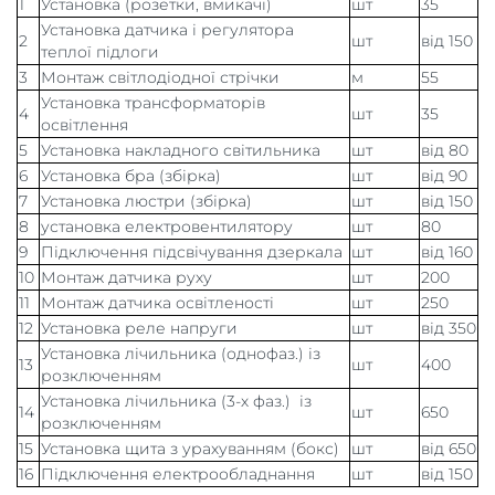
1
Установка (розетки, вмикачі)
шт
35
Установка датчика і регулятора
2
шт
від 150
теплої підлоги
3
Монтаж світлодіодної стрічки
м
55
Установка трансформаторів
4
шт
35
освітлення
5
Установка накладного світильника
шт
від 80
6
Установка бра (збірка)
шт
від 90
7
Установка люстри (збірка)
шт
від 150
8
установка електровентилятору
шт
80
9
Підключення підсвічування дзеркала
шт
від 160
10
Монтаж датчика руху
шт
200
11
Монтаж датчика освітленості
шт
250
12
Установка реле напруги
шт
від 350
Установка лічильника (однофаз.) із
13
шт
400
розключенням
Установка лічильника (3-х фаз.) із
14
шт
650
розключенням
15
Установка щита з урахуванням (бокс)
шт
від 650
16
Підключення електрообладнання
шт
від 150