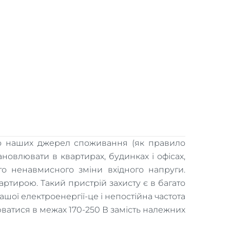
 до наших джерел споживання (як правило
новлювати в квартирах, будинках і офісах,
о ненавмисного зміни вхідного напруги.
ртирою. Такий пристрій захисту є в багато
ашої електроенергії-це і непостійна частота
юватися в межах 170-250 В замість належних