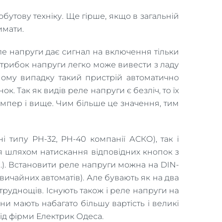
бутову техніку. Ще гірше, якщо в загальній
имати.
еле напруги дає сигнал на включення тільки
стрибок напруги легко може вивести з ладу
ному випадку такий пристрій автоматично
ок. Так як видів реле напруги є безліч, то їх
 Ампер і вище. Чим більше це значення, тим
і типу РН-32, РН-40 компанії АСКО), так і
я шляхом натискання відповідних кнопок з
ін.). Встановити реле напруги можна на DIN-
вичайних автоматів). Але бувають як на два
труднощів. Існують також і реле напруги на
и мають набагато більшу вартість і великі
ід фірми Електрик Одеса.