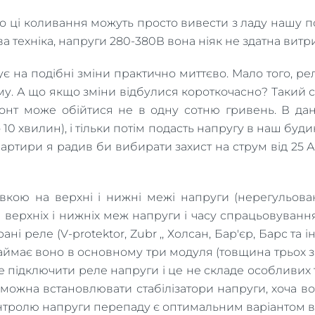
то ці коливання можуть просто вивести з ладу нашу по
ва техніка, напруги 280-380В вона ніяк не здатна витр
є на подібні зміни практично миттєво. Мало того, р
рму. А що якщо зміни відбулися короткочасно? Такий 
монт може обійтися не в одну сотню гривень. В да
10 хвилин), і тільки потім подасть напругу в наш будин
квартири я радив би вибирати захист на струм від 25
вкою на верхні і нижні межі напруги (нерегульован
 верхніх і нижніх меж напруги і часу спрацьовуванн
 реле (V-protektor, Zubr ,, Холсан, Бар'єр, Барс та 
займає воно в основному три модуля (товщина трьох з
же підключити реле напруги і це не складе особливих 
можна встановлювати стабілізатори напруги, хоча вон
нтролю напруги перепаду є оптимальним варіантом в