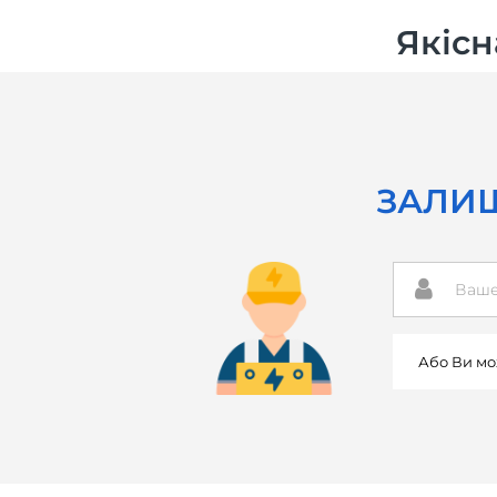
Якісн
ЗАЛИШ
Або Ви мо