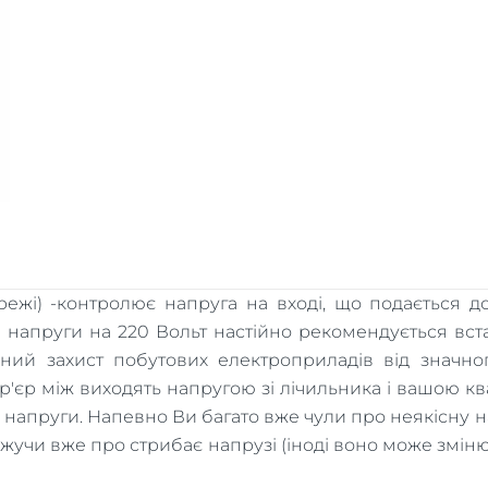
ережі) -контролює напруга на вході, що подається
напруги на 220 Вольт настійно рекомендується вста
ний захист побутових електроприладів від значног
'єр між виходять напругою зі лічильника і вашою ква
в напруги. Напевно Ви багато вже чули про неякісну н
 кажучи вже про стрибає напрузі (іноді воно може змін