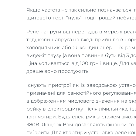
Якщо частота не так сильно позначається, 
щитової отгоріт "нуль" -тоді прощай побуто
Реле напруги від перепадів в мережі реагу
тоді, коли напруга на вході прийшло в но
холодильник або ж кондиціонер. І їх ре
видежіт паузу (а вона повинна бути від 3 до 
ціна коливається від 100 грн і вище. Для 
довше воно прослужить.
Існують пристрої як із заводською устано
призначені для самостійного регулювання
відображенням числового значення на екрані
рейку в електрощитку після лічильника, і 
так і чотири. Будь-електрик зі стажем змо
380В. Якщо ж Вам дозволяють фінанси, то 
габарити. Для квартири установка реле ко