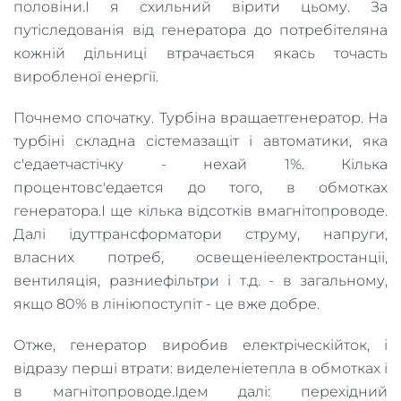
половіни.І я схильний вірити цьому. За
путіследованія від генератора до потребітеляна
кожній дільниці втрачається якась точасть
виробленої енергії.
Почнемо спочатку. Турбіна вращаетгенератор. На
турбіні складна сістемазащіт і автоматики, яка
с'едаетчастічку - нехай 1%. Кілька
процентовс'едается до того, в обмотках
генератора.І ще кілька відсотків вмагнітопроводе.
Далі ідуттрансформатори струму, напруги,
власних потреб, освещеніеелектростанціі,
вентиляція, разниефільтри і т.д. - в загальному,
якщо 80% в лініюпоступіт - це вже добре.
Отже, генератор виробив електріческійток, і
відразу перші втрати: виделеніетепла в обмотках і
в магнітопроводе.Ідем далі: перехідний