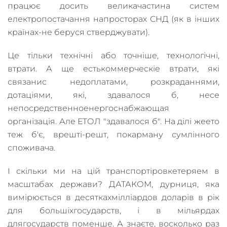
працює досить великачастина систем
електропостачання напросторах СНД (як в інших
країнах-не беруся стверджувати).
Це тільки технічні або точніше, технологічні,
втрати. А ще естькоммерческіе втрати, які
связанис недоплатами, розкраданнями,
дотаціями, які, здавалося б, несе
непосредственноенергоснабжающая
організація. Але ЕТОЛ "здавалося б". На ділі жеето
теж б'є, врешті-решт, покарману сумлінного
споживача.
І скільки ми на цій транспортіровкетеряем в
масштабах держави? ДАТАКОМ, дурниця, яка
вимірюється в десяткахмілліардов доларів в рік
для большіхгосударств, і в мільярдах
длягосударств поменше. А знаєте, восколько раз