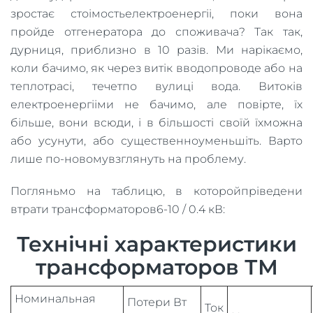
зростає стоімостьелектроенергіі, поки вона
пройде отгенератора до споживача? Так так,
дурниця, приблизно в 10 разів. Ми нарікаємо,
коли бачимо, як через витік вводопроводе або на
теплотрасі, течетпо вулиці вода. Витоків
електроенергііми не бачимо, але повірте, їх
більше, вони всюди, і в більшості своїй їхможна
або усунути, або существенноуменьшіть. Варто
лише по-новомувзглянуть на проблему.
Погляньмо на таблицю, в которойпріведени
втрати трансформаторов6-10 / 0.4 кВ:
Технічні характеристики
трансформаторов ТМ
Номинальная
Потери Вт
Ток