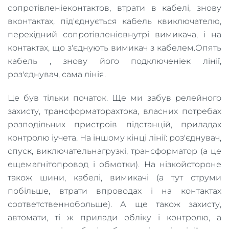
сопротівленіеконтактов, втрати в кабелі, знову
вконтактах, під'єднується кабель квиключателю,
перехідний сопротівленіевнутрі вимикача, і на
контактах, що з'єднують вимикач з кабелем.Опять
кабель , знову його подключеніек лінії,
роз'єднувач, сама лінія.
Це був тільки початок. Ще ми забув релейного
захисту, трансформаторахтока, власних потребах
розподільних пристроїв підстанцій, приладах
контролю іучета. На іншому кінці лінії: роз'єднувач,
спуск, виключательнагрузкі, трансформатор (а це
ещемагнітопровод і обмотки). На нізкойстороне
також шини, кабелі, вимикачі (а тут струми
побільше, втрати впроводах і на контактах
соответственнобольше). А ще також захисту,
автомати, ті ж прилади обліку і контролю, а