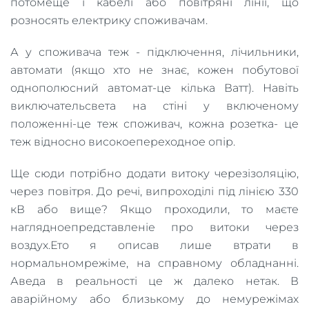
потомеще і кабелі або повітряні лінії, що
розносять електрику споживачам.
А у споживача теж - підключення, лічильники,
автомати (якщо хто не знає, кожен побутової
однополюсний автомат-це кілька Ватт). Навіть
виключательсвета на стіні у включеному
положенні-це теж споживач, кожна розетка- це
теж відносно високоепереходное опір.
Ще сюди потрібно додати витоку черезізоляцію,
через повітря. До речі, випроходілі під лінією 330
кВ або вище? Якщо проходили, то маєте
наглядноепредставленіе про витоки через
воздух.Ето я описав лише втрати в
нормальномрежіме, на справному обладнанні.
Аведа в реальності це ж далеко нетак. В
аварійному або близькому до немурежімах