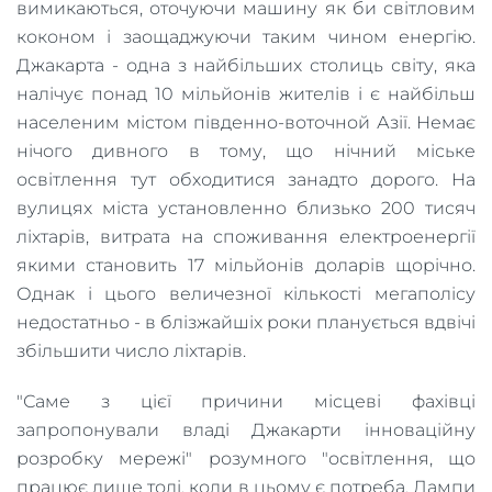
вимикаються, оточуючи машину як би світловим
коконом і заощаджуючи таким чином енергію.
Джакарта - одна з найбільших столиць світу, яка
налічує понад 10 мільйонів жителів і є найбільш
населеним містом південно-воточной Азії. Немає
нічого дивного в тому, що нічний міське
освітлення тут обходитися занадто дорого. На
вулицях міста установленно близько 200 тисяч
ліхтарів, витрата на споживання електроенергії
якими становить 17 мільйонів доларів щорічно.
Однак і цього величезної кількості мегаполісу
недостатньо - в блізжайшіх роки планується вдвічі
збільшити число ліхтарів.
"Саме з цієї причини місцеві фахівці
запропонували владі Джакарти інноваційну
розробку мережі" розумного "освітлення, що
працює лише тоді, коли в цьому є потреба. Лампи