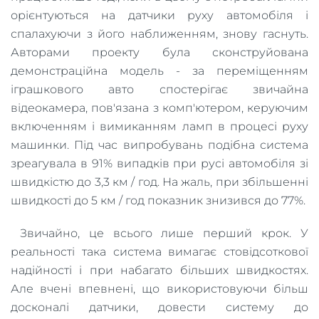
орієнтуються на датчики руху автомобіля і
спалахуючи з його наближенням, знову гаснуть.
Авторами проекту була сконструйована
демонстраційна модель - за переміщенням
іграшкового авто спостерігає звичайна
відеокамера, пов'язана з комп'ютером, керуючим
включенням і вимиканням ламп в процесі руху
машинки. Під час випробувань подібна система
зреагувала в 91% випадків при русі автомобіля зі
швидкістю до 3,3 км / год. На жаль, при збільшенні
швидкості до 5 км / год показник знизився до 77%.
Звичайно, це всього лише перший крок. У
реальності така система вимагає стовідсоткової
надійності і при набагато більших швидкостях.
Але вчені впевнені, що використовуючи більш
досконалі датчики, довести систему до